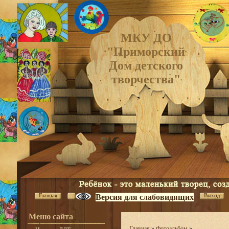
МКУ ДО
"Приморский
Дом детского
творчества"
Главная
Выход
Версия для слабовидящих
Меню сайта
Главная
»
Фотоальбом
»