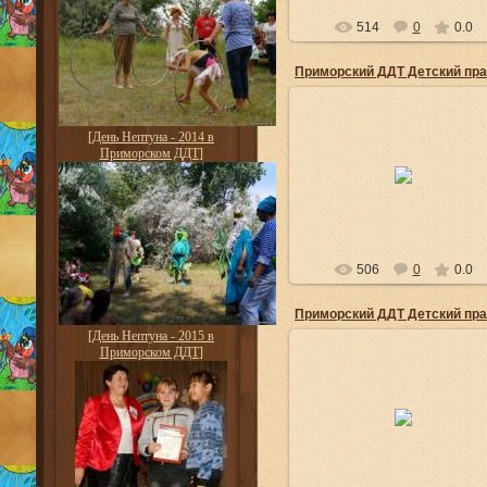
514
0
0.0
[
День Нептуна - 2014 в
01.06.2014
Приморском ДДТ
]
Детский праздник «Неразлучн
друзья взрослые и дети!»
admin
506
0
0.0
[
День Нептуна - 2015 в
Приморском ДДТ
]
01.06.2014
Детский праздник «Неразлучн
друзья взрослые и дети!»
admin