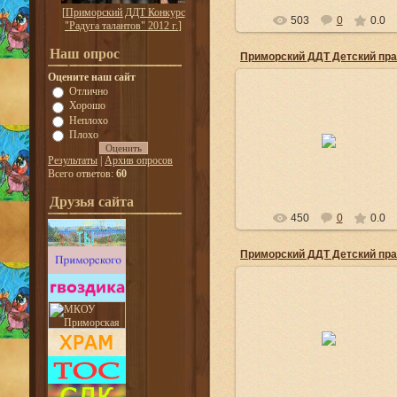
[
Приморский ДДТ Конкурс
503
0
0.0
"Радуга талантов" 2012 г.
]
Наш опрос
Оцените наш сайт
Отлично
Хорошо
01.06.2014
Неплохо
Плохо
Детский праздник «Неразлучн
друзья взрослые и дети!»
Результаты
|
Архив опросов
admin
Всего ответов:
60
Друзья сайта
450
0
0.0
01.06.2014
Детский праздник «Неразлучн
друзья взрослые и дети!»
admin