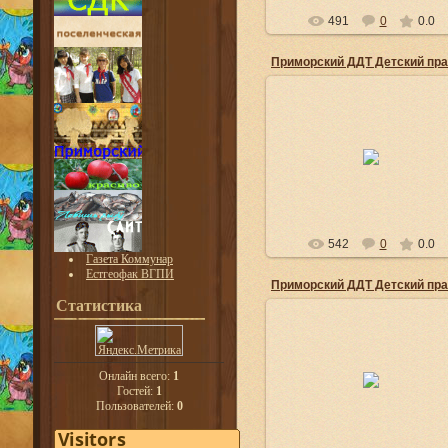
491
0
0.0
01.06.2014
Детский праздник «Неразлучн
друзья взрослые и дети!»
admin
542
0
0.0
Газета Коммунар
Естгеофак ВГПИ
Статистика
01.06.2014
Детский праздник «Неразлучн
Онлайн всего:
1
друзья взрослые и дети!»
Гостей:
1
Пользователей:
0
admin