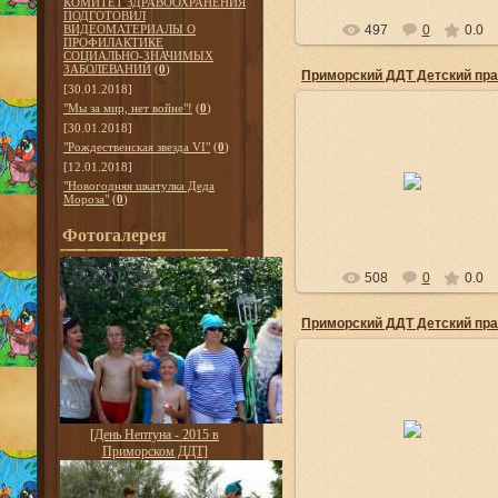
КОМИТЕТ ЗДРАВООХРАНЕНИЯ
ПОДГОТОВИЛ
ВИДЕОМАТЕРИАЛЫ О
497
0
0.0
ПРОФИЛАКТИКЕ
СОЦИАЛЬНО-ЗНАЧИМЫХ
ЗАБОЛЕВАНИЙ
(
0
)
[30.01.2018]
"Мы за мир, нет войне"!
(
0
)
[30.01.2018]
"Рождественская звезда VI"
(
0
)
01.06.2014
[12.01.2018]
Детский праздник «Неразлучн
"Новогодняя шкатулка Деда
друзья взрослые и дети!»
Мороза"
(
0
)
admin
Фотогалерея
508
0
0.0
01.06.2014
Детский праздник «Неразлучн
[
День Нептуна - 2015 в
друзья взрослые и дети!»
Приморском ДДТ
]
admin