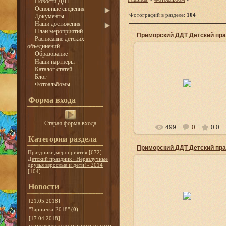
Новости ДДТ
Основные сведения
Фотографий в разделе
:
104
Документы
Наши достижения
План мероприятий
Расписание детских
объединений
Образование
Наши партнёры
Каталог статей
01.06.2014
Блог
Детский праздник «Неразлучн
Фотоальбомы
друзья взрослые и дети!»
admin
Форма входа
Старая форма входа
499
0
0.0
Категории раздела
Праздники,мероприятия
[672]
Детский праздник «Неразлучные
друзья взрослые и дети!» 2014
[104]
01.06.2014
Новости
Детский праздник «Неразлучн
друзья взрослые и дети!»
[21.05.2018]
"Зарничка-2018"
(
0
)
admin
[17.04.2018]