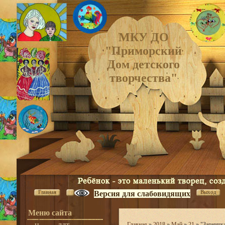
МКУ ДО
"Приморский
Дом детского
творчества"
Главная
Выход
Версия для слабовидящих
Меню сайта
Главная
»
2018
»
Май
»
21
» "Зарничк