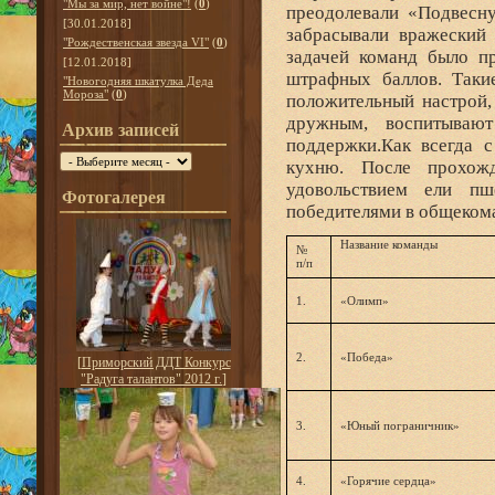
"Мы за мир, нет войне"!
(
0
)
преодолевали «Подвесн
[30.01.2018]
забрасывали вражеский 
"Рождественская звезда VI"
(
0
)
задачей команд было п
[12.01.2018]
штрафных баллов. Такие
"Новогодняя шкатулка Деда
Мороза"
(
0
)
положительный настрой,
дружным, воспитываю
Архив записей
поддержки.Как всегда с
кухню. После прохож
удовольствием ели п
Фотогалерея
победителями в общекома
Название команды
№
п/п
1.
«Олимп»
2.
«Победа»
[
Приморский ДДТ Конкурс
"Радуга талантов" 2012 г.
]
3.
«Юный пограничник»
4.
«Горячие сердца»