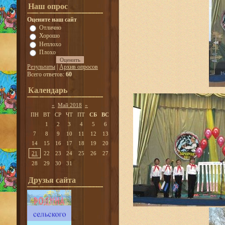
Наш опрос
Оцените наш сайт
Отлично
Хорошо
Неплохо
Плохо
Результаты
|
Архив опросов
Всего ответов:
60
Календарь
«
Май 2018
»
ПН
ВТ
СР
ЧТ
ПТ
СБ
ВС
1
2
3
4
5
6
7
8
9
10
11
12
13
14
15
16
17
18
19
20
21
22
23
24
25
26
27
28
29
30
31
Друзья сайта