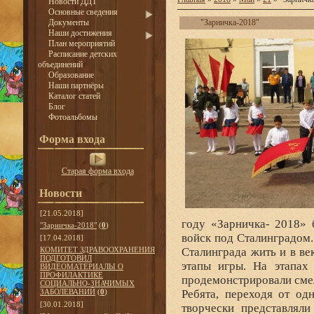
Новости ДДТ
Основные сведения
Документы
"Зарничка-2018"
Наши достижения
План мероприятий
Расписание детских
объединений
Образование
Наши партнёры
Каталог статей
Блог
Фотоальбомы
Форма входа
Старая форма входа
Новости
[21.05.2018]
году «Зарничка- 2018» 
"Зарничка-2018"
(
0
)
войск под Сталинградом
[17.04.2018]
КОМИТЕТ ЗДРАВООХРАНЕНИЯ
Сталинграда жить и в ве
ПОДГОТОВИЛ
этапы игры. На этапах
ВИДЕОМАТЕРИАЛЫ О
ПРОФИЛАКТИКЕ
продемонстрировали смел
СОЦИАЛЬНО-ЗНАЧИМЫХ
ЗАБОЛЕВАНИЙ
(
0
)
Ребята, переходя от од
[30.01.2018]
творчески представлял