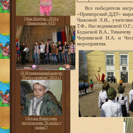
Все победители награ
«Приморский ДДТ» выра
[
День Нептуна - 2014 в
Чижовой Л.И., учителям
Приморском ДДТ
]
Т.Ф., Наследниковой О.
Будаевой В.А., Тимачеву
Чернявской Н.А. и Чес
мероприятия.
[
II Муниципальный конкурс
"Радуга талантов" 2013 г.
]
[
Детское Новогоднее
представление "В гостях у
сказки"
]