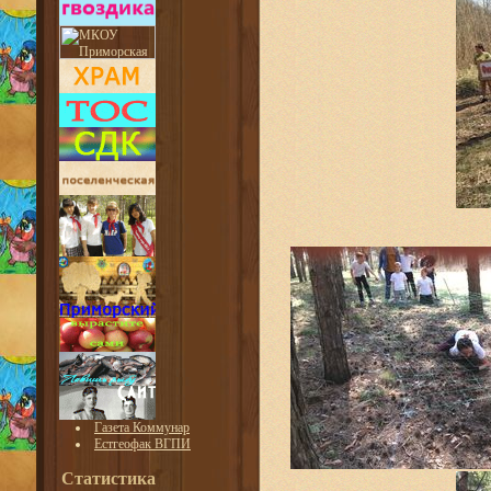
Газета Коммунар
Естгеофак ВГПИ
Статистика