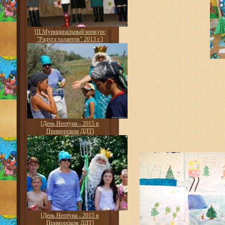
[
II Муниципальный конкурс
"Радуга талантов" 2013 г.
]
[
День Нептуна - 2015 в
Приморском ДДТ
]
[
День Нептуна - 2015 в
Приморском ДДТ
]