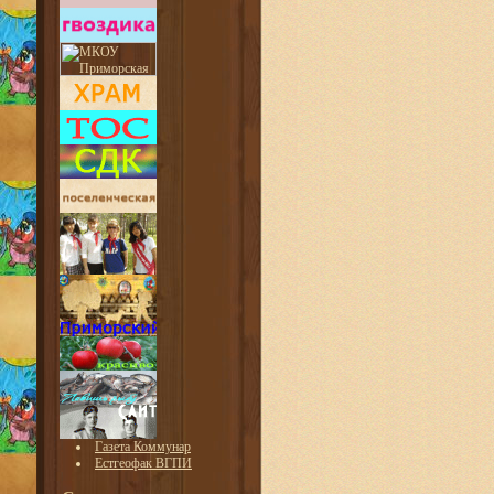
Газета Коммунар
Естгеофак ВГПИ