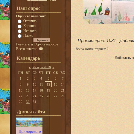
Наш опрос
Оцените наш сайт
Отлично
Хорошо
Неплохо
Плохо
Просмотров
: 1081 |
Добави
Результаты
|
Архив опросов
Всего ответов:
60
Всего комментариев
:
0
Календарь
Добавлять к
«
Январь 2018
»
ПН
ВТ
СР
ЧТ
ПТ
СБ
ВС
1
2
3
4
5
6
7
8
9
10
11
12
13
14
15
16
17
18
19
20
21
22
23
24
25
26
27
28
29
30
31
Друзья сайта