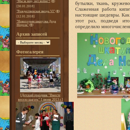
"Мы за мир, нет войне"!
(
0
)
бутылки, ткань, кружев
[30.01.2018]
Слаженная работа кипи
"Рождественская звезда VI"
(
0
)
настоящие шедевры. Как 
[12.01.2018]
этот раз, подведя ит
"Новогодняя шкатулка Деда
Мороза"
(
0
)
определило многочислен
Архив записей
Фотогалерея
[
Детский праздник "Вместе
весело шагать" 1 июня 2013 г.
]