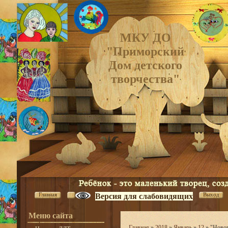
МКУ ДО
"Приморский
Дом детского
творчества"
Главная
Выход
Версия для слабовидящих
Меню сайта
Главная
»
2018
»
Январь
»
12
» "Новог