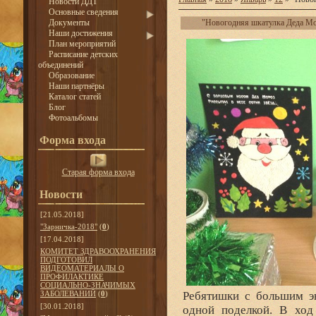
Новости ДДТ
Основные сведения
Документы
"Новогодняя шкатулка Деда М
Наши достижения
План мероприятий
Расписание детских
объединений
Образование
Наши партнёры
Каталог статей
Блог
Фотоальбомы
Форма входа
Старая форма входа
Новости
[21.05.2018]
"Зарничка-2018"
(
0
)
[17.04.2018]
КОМИТЕТ ЗДРАВООХРАНЕНИЯ
ПОДГОТОВИЛ
ВИДЕОМАТЕРИАЛЫ О
ПРОФИЛАКТИКЕ
СОЦИАЛЬНО-ЗНАЧИМЫХ
ЗАБОЛЕВАНИЙ
(
0
)
Ребятишки с большим эн
[30.01.2018]
одной поделкой. В ход