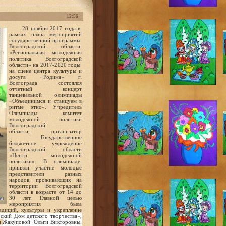
12:56
28 ноября 2017 года в
рамках плана мероприятий
государственной программы
Волгоградской области
«Региональная молодежная
политика Волгоградской
области» на 2017-2020 годы
на сцене центра культуры и
досуга «Родина» г.
Волгограда состоялся
отчетный концерт
танцевальной олимпиады
«Объединимся и станцуем в
ритме этно». Учредитель
Олимпиады – комитет
молодёжной политики
Волгоградской
области, организатор
– Государственное
бюджетное учреждение
Волгоградской области
«Центр молодёжной
политики». В олимпиаде
приняли участие молодые
представители разных
народов, проживающих на
территории Волгоградской
области в возрасте от 14 до
30 лет. Главной целью
мероприятия была
адиций, культуры и укрепление
ий Дом детского творчества»,
я
Жакуповой Ольги Викторовны.