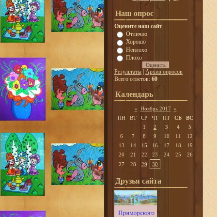
Наш опрос
Оцените наш сайт
Отлично
Хорошо
Неплохо
Плохо
Результаты
|
Архив опросов
Всего ответов:
60
Календарь
«
Ноябрь 2017
»
ПН
ВТ
СР
ЧТ
ПТ
СБ
ВС
1
2
3
4
5
6
7
8
9
10
11
12
13
14
15
16
17
18
19
20
21
22
23
24
25
26
27
28
29
30
Друзья сайта