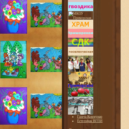
Газета Коммунар
Естгеофак ВГПИ