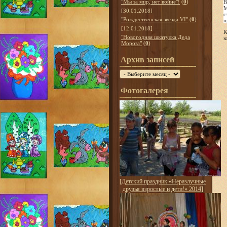
"Мы за мир, нет войне"!
(
0
)
В
М
[30.01.2018]
с
"Рождественская звезда VI"
(
0
)
п
[12.01.2018]
К
"Новогодняя шкатулка Деда
к
Мороза"
(
0
)
Архив записей
Фотогалерея
[
Детский праздник «Неразлучные
друзья взрослые и дети!» 2014
]