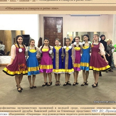
«Объединимся и станцуем в ритме этно».
рофилактика экстремистских проявлений в молодой среде, сохранение этнических тр
ежнациональной дружбы. Быковский район на Олимпиаде представил
МКУ ДО «Приморск
етское
объединение «Озорницы» под руководством педагога дополнительного образовани