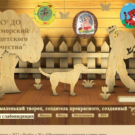
КУ ДО
морский
детского
рчества"
В
Выход
Вход
Регистрация
RSS
я слабовидящих
авная
»
2017
»
Ноябрь
»
30
» «Объединимся и станцуем в ритме этно».