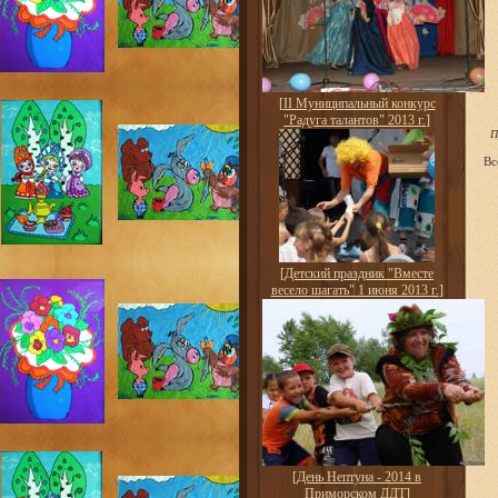
[
II Муниципальный конкурс
"Радуга талантов" 2013 г.
]
П
Вс
[
Детский праздник "Вместе
весело шагать" 1 июня 2013 г.
]
[
День Нептуна - 2014 в
Приморском ДДТ
]