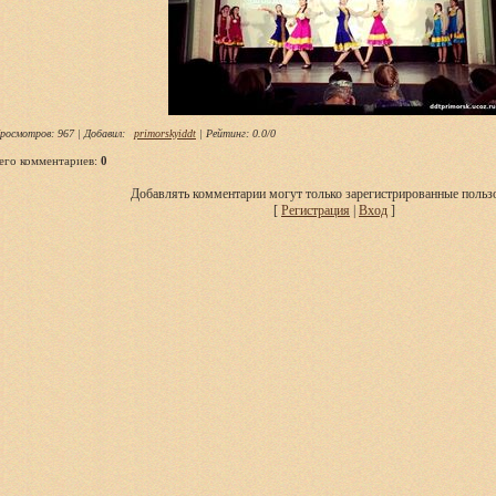
росмотров
: 967 |
Добавил
:
primorskyiddt
|
Рейтинг
:
0.0
/
0
его комментариев
:
0
Добавлять комментарии могут только зарегистрированные пользо
[
Регистрация
|
Вход
]