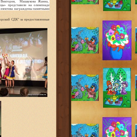
а Виктория, Машаукова Жанна,
цы» представили на олимпиаде
оллектива награждены памятными
ский СДК" за предоставленные