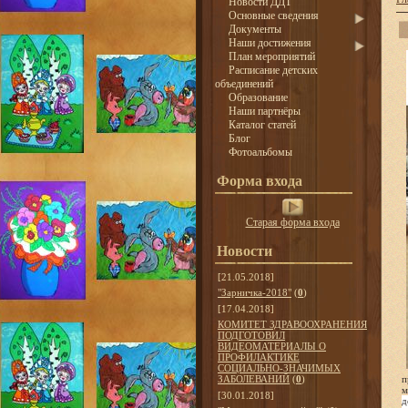
Новости ДДТ
Основные сведения
Документы
Наши достижения
План мероприятий
Расписание детских
объединений
Образование
Наши партнёры
Каталог статей
Блог
Фотоальбомы
Форма входа
Старая форма входа
Новости
[21.05.2018]
"Зарничка-2018"
(
0
)
[17.04.2018]
КОМИТЕТ ЗДРАВООХРАНЕНИЯ
ПОДГОТОВИЛ
ВИДЕОМАТЕРИАЛЫ О
ПРОФИЛАКТИКЕ
СОЦИАЛЬНО-ЗНАЧИМЫХ
ЗАБОЛЕВАНИЙ
(
0
)
п
м
[30.01.2018]
д