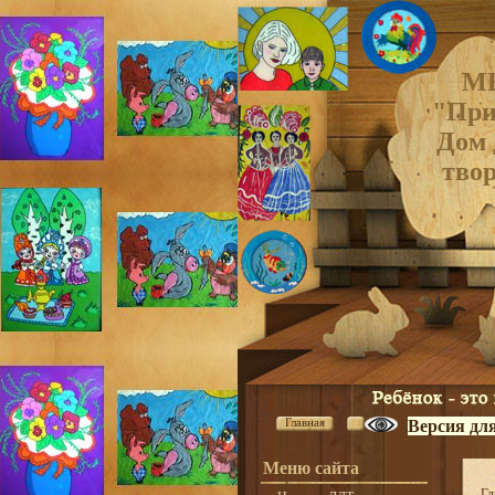
М
"При
Дом 
тво
Главная
Версия дл
Меню сайта
Гл